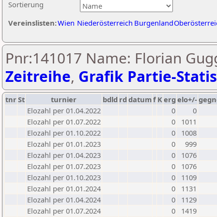
Sortierung
Vereinslisten:
Wien
Niederösterreich
Burgenland
Oberösterrei
Pnr:141017 Name: Florian Gug
Zeitreihe
,
Grafik Partie-Statis
tnr
St
turnier
bdld
rd
datum
f
K
erg
elo+/-
gegn
Elozahl per 01.04.2022
0
0
Elozahl per 01.07.2022
0
1011
Elozahl per 01.10.2022
0
1008
Elozahl per 01.01.2023
0
999
Elozahl per 01.04.2023
0
1076
Elozahl per 01.07.2023
0
1076
Elozahl per 01.10.2023
0
1109
Elozahl per 01.01.2024
0
1131
Elozahl per 01.04.2024
0
1129
Elozahl per 01.07.2024
0
1419