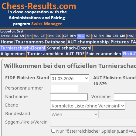
Logged on: Gast
Arabic
ARM
AZE
BIH
BUL
CAT
CHN
CRO
CZE
DEN
ENG
ESP
FAI
FIN
FRA
GER
GRE
INA
I
Home
Tournament-Database
AUT championship
Pictures
F
Turnierschach-Elozahl
Schnellschach-Elozahl
Allgemeines
Turnier anmelden: AUT
FIDE
Spieler anmelden
Elo AU
Willkommen bei den offiziellen Turnierscha
FIDE-Elolisten Stand
AUT-Elolisten Stand
10.879
Personennummer
Nachname
Vorname
Ebene
Bundesland
Spgem./Kreis/Verein
Nur "österreichische" Spieler (Land=A