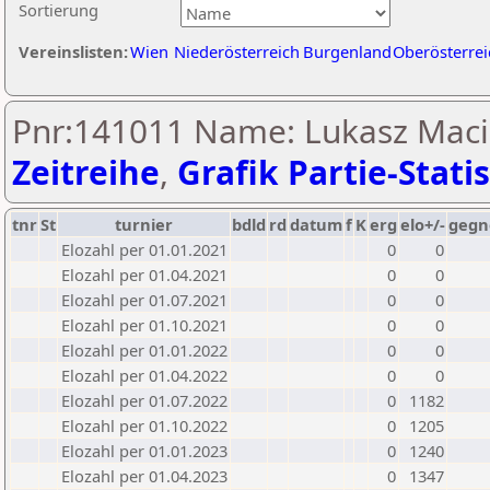
Sortierung
Vereinslisten:
Wien
Niederösterreich
Burgenland
Oberösterrei
Pnr:141011 Name: Lukasz Macie
Zeitreihe
,
Grafik Partie-Statis
tnr
St
turnier
bdld
rd
datum
f
K
erg
elo+/-
gegn
Elozahl per 01.01.2021
0
0
Elozahl per 01.04.2021
0
0
Elozahl per 01.07.2021
0
0
Elozahl per 01.10.2021
0
0
Elozahl per 01.01.2022
0
0
Elozahl per 01.04.2022
0
0
Elozahl per 01.07.2022
0
1182
Elozahl per 01.10.2022
0
1205
Elozahl per 01.01.2023
0
1240
Elozahl per 01.04.2023
0
1347