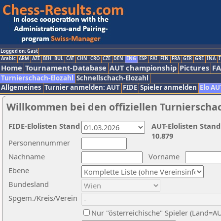
Logged on: Gast
Arabic
ARM
AZE
BIH
BUL
CAT
CHN
CRO
CZE
DEN
ENG
ESP
FAI
FIN
FRA
GER
GRE
INA
I
Home
Tournament-Database
AUT championship
Pictures
F
Turnierschach-Elozahl
Schnellschach-Elozahl
Allgemeines
Turnier anmelden: AUT
FIDE
Spieler anmelden
Elo AU
Willkommen bei den offiziellen Turnierscha
FIDE-Elolisten Stand
AUT-Elolisten Stand
10.879
Personennummer
Nachname
Vorname
Ebene
Bundesland
Spgem./Kreis/Verein
Nur "österreichische" Spieler (Land=A