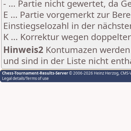
- ... Partie nicht gewertet, da 
E ... Partie vorgemerkt zur Be
Einstiegselozahl in der nächst
K ... Korrektur wegen doppelt
Hinweis2
Kontumazen werden g
und sind in der Liste nicht enth
Chess-Tournament-Results-Server
© 2006-2026 Heinz Herzog
, CMS-
Legal details/Terms of use