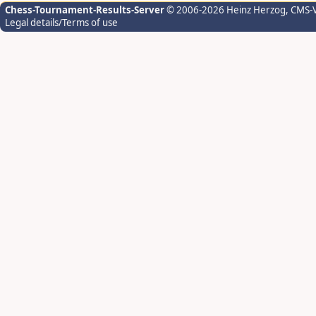
Chess-Tournament-Results-Server
© 2006-2026 Heinz Herzog
, CMS-
Legal details/Terms of use