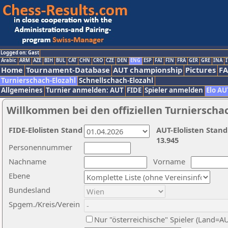
Logged on: Gast
Arabic
ARM
AZE
BIH
BUL
CAT
CHN
CRO
CZE
DEN
ENG
ESP
FAI
FIN
FRA
GER
GRE
INA
I
Home
Tournament-Database
AUT championship
Pictures
F
Turnierschach-Elozahl
Schnellschach-Elozahl
Allgemeines
Turnier anmelden: AUT
FIDE
Spieler anmelden
Elo AU
Willkommen bei den offiziellen Turnierscha
FIDE-Elolisten Stand
AUT-Elolisten Stand
13.945
Personennummer
Nachname
Vorname
Ebene
Bundesland
Spgem./Kreis/Verein
Nur "österreichische" Spieler (Land=A