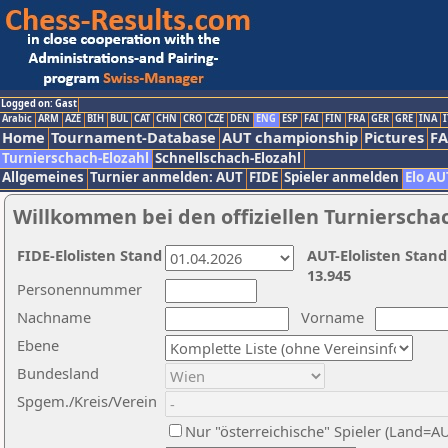
Logged on: Gast
Arabic
ARM
AZE
BIH
BUL
CAT
CHN
CRO
CZE
DEN
ENG
ESP
FAI
FIN
FRA
GER
GRE
INA
I
Home
Tournament-Database
AUT championship
Pictures
F
Turnierschach-Elozahl
Schnellschach-Elozahl
Allgemeines
Turnier anmelden: AUT
FIDE
Spieler anmelden
Elo AU
Willkommen bei den offiziellen Turnierscha
FIDE-Elolisten Stand
AUT-Elolisten Stand
13.945
Personennummer
Nachname
Vorname
Ebene
Bundesland
Spgem./Kreis/Verein
Nur "österreichische" Spieler (Land=A