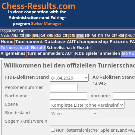
Logged on: Gast
Arabic
ARM
AZE
BIH
BUL
CAT
CHN
CRO
CZE
DEN
ENG
ESP
FAI
FIN
FRA
GER
GRE
INA
I
Home
Tournament-Database
AUT championship
Pictures
F
Turnierschach-Elozahl
Schnellschach-Elozahl
Allgemeines
Turnier anmelden: AUT
FIDE
Spieler anmelden
Elo AU
Willkommen bei den offiziellen Turnierscha
FIDE-Elolisten Stand
AUT-Elolisten Stand
13.945
Personennummer
Nachname
Vorname
Ebene
Bundesland
Spgem./Kreis/Verein
Nur "österreichische" Spieler (Land=A