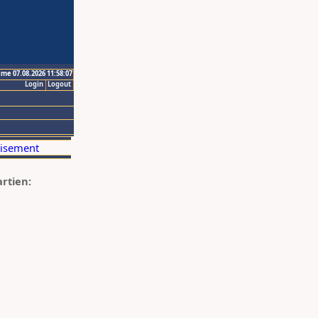
ime 07.08.2026 11:58:07
Login
Logout
artien: