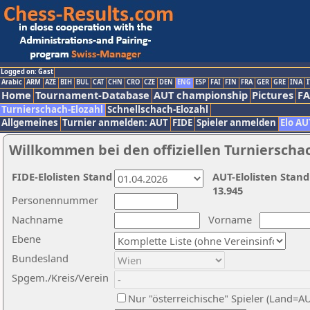
Logged on: Gast
Arabic
ARM
AZE
BIH
BUL
CAT
CHN
CRO
CZE
DEN
ENG
ESP
FAI
FIN
FRA
GER
GRE
INA
I
Home
Tournament-Database
AUT championship
Pictures
F
Turnierschach-Elozahl
Schnellschach-Elozahl
Allgemeines
Turnier anmelden: AUT
FIDE
Spieler anmelden
Elo AU
Willkommen bei den offiziellen Turnierscha
FIDE-Elolisten Stand
AUT-Elolisten Stand
13.945
Personennummer
Nachname
Vorname
Ebene
Bundesland
Spgem./Kreis/Verein
Nur "österreichische" Spieler (Land=A