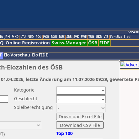
Servert
TA
JPN
MKD
LTU
NED
POL
POR
ROU
RUS
SRB
SVK
SWE
TUR
UKR
VIE
FontSize:11pt
AQ
Online Registration
Swiss-Manager
ÖSB
FIDE
T
Elo Vorschau
Elo FIDE
ch-Elozahlen des ÖSB
 01.04.2026, letzte Änderung am 11.07.2026 09:29, gewertete P
Kategorie
Geschlecht
Spielberechtigung
Top 100
UT)