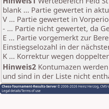
Hinweis1
Wertebereich Feld St 
blank ... Partie gewertet in akt
V ... Partie gewertet in Vorperi
- ... Partie nicht gewertet, da 
E ... Partie vorgemerkt zur Be
Einstiegselozahl in der nächst
K ... Korrektur wegen doppelt
Hinweis2
Kontumazen werden g
und sind in der Liste nicht enth
Chess-Tournament-Results-Server
© 2006-2026 Heinz Herzog
, CMS-
Legal details/Terms of use