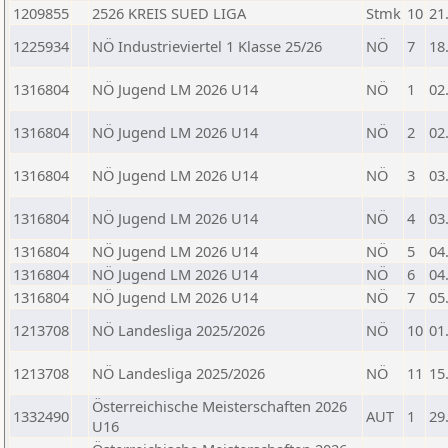
1209855
2526 KREIS SUED LIGA
Stmk
10
21
1225934
NÖ Industrieviertel 1 Klasse 25/26
NÖ
7
18
1316804
NÖ Jugend LM 2026 U14
NÖ
1
02
1316804
NÖ Jugend LM 2026 U14
NÖ
2
02
1316804
NÖ Jugend LM 2026 U14
NÖ
3
03
1316804
NÖ Jugend LM 2026 U14
NÖ
4
03
1316804
NÖ Jugend LM 2026 U14
NÖ
5
04
1316804
NÖ Jugend LM 2026 U14
NÖ
6
04
1316804
NÖ Jugend LM 2026 U14
NÖ
7
05
1213708
NÖ Landesliga 2025/2026
NÖ
10
01
1213708
NÖ Landesliga 2025/2026
NÖ
11
15
Österreichische Meisterschaften 2026
1332490
AUT
1
29
U16