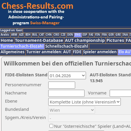
Logged on: Gast
Arabic
ARM
AZE
BIH
BUL
CAT
CHN
CRO
CZE
DEN
ENG
ESP
FAI
FIN
FRA
GER
GRE
INA
I
Home
Tournament-Database
AUT championship
Pictures
F
Turnierschach-Elozahl
Schnellschach-Elozahl
Allgemeines
Turnier anmelden: AUT
FIDE
Spieler anmelden
Elo AU
Willkommen bei den offiziellen Turnierscha
FIDE-Elolisten Stand
AUT-Elolisten Stand
13.945
Personennummer
Nachname
Vorname
Ebene
Bundesland
Spgem./Kreis/Verein
Nur "österreichische" Spieler (Land=A