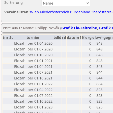
Sortierung
Vereinslisten:
Wien
Niederösterreich
Burgenland
Oberösterrei
Pnr:140637 Name: Philipp Novák (
Grafik Elo-Zeitreihe
,
Grafik P
tnr
St
turnier
bdld
rd
datum
f
K
erg
elo+/-
gegn
Elozahl per 01.04.2020
0
848
Elozahl per 01.07.2020
0
848
Elozahl per 01.10.2020
0
848
Elozahl per 01.01.2021
0
848
Elozahl per 01.04.2021
0
848
Elozahl per 01.07.2021
0
844
Elozahl per 01.10.2021
0
844
Elozahl per 01.01.2022
0
884
Elozahl per 01.04.2022
0
823
Elozahl per 01.07.2022
0
823
Elozahl per 01.10.2022
0
823
Elozahl per 01.01.2023
0
825
Elozahl per 01.04.2023
0
857