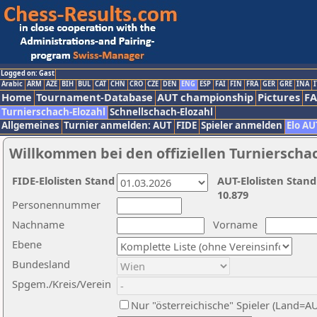
Logged on: Gast
Arabic
ARM
AZE
BIH
BUL
CAT
CHN
CRO
CZE
DEN
ENG
ESP
FAI
FIN
FRA
GER
GRE
INA
I
Home
Tournament-Database
AUT championship
Pictures
F
Turnierschach-Elozahl
Schnellschach-Elozahl
Allgemeines
Turnier anmelden: AUT
FIDE
Spieler anmelden
Elo AU
Willkommen bei den offiziellen Turnierscha
FIDE-Elolisten Stand
AUT-Elolisten Stand
10.879
Personennummer
Nachname
Vorname
Ebene
Bundesland
Spgem./Kreis/Verein
Nur "österreichische" Spieler (Land=A