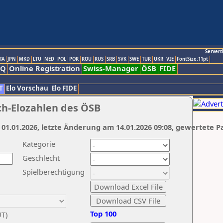
Servert
TA
JPN
MKD
LTU
NED
POL
POR
ROU
RUS
SRB
SVK
SWE
TUR
UKR
VIE
FontSize:11pt
AQ
Online Registration
Swiss-Manager
ÖSB
FIDE
T
Elo Vorschau
Elo FIDE
ch-Elozahlen des ÖSB
 01.01.2026, letzte Änderung am 14.01.2026 09:08, gewertete P
Kategorie
Geschlecht
Spielberechtigung
Top 100
UT)