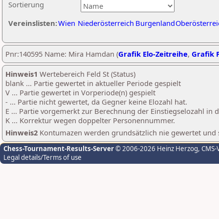
Sortierung
Vereinslisten:
Wien
Niederösterreich
Burgenland
Oberösterrei
Pnr:140595 Name: Mira Hamdan (
Grafik Elo-Zeitreihe
,
Grafik P
Hinweis1
Wertebereich Feld St (Status)
blank ... Partie gewertet in aktueller Periode gespielt
V ... Partie gewertet in Vorperiode(n) gespielt
- ... Partie nicht gewertet, da Gegner keine Elozahl hat.
E ... Partie vorgemerkt zur Berechnung der Einstiegselozahl in
K ... Korrektur wegen doppelter Personennummer.
Hinweis2
Kontumazen werden grundsätzlich nie gewertet und sin
Chess-Tournament-Results-Server
© 2006-2026 Heinz Herzog
, CMS-
Legal details/Terms of use