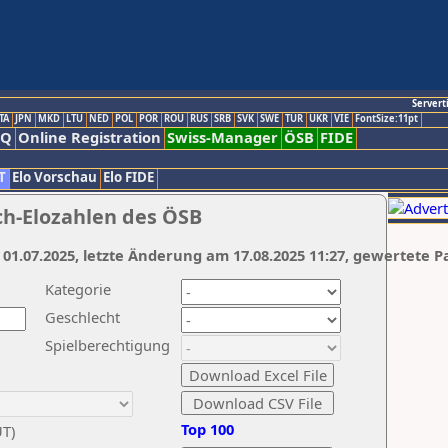
Servert
TA
JPN
MKD
LTU
NED
POL
POR
ROU
RUS
SRB
SVK
SWE
TUR
UKR
VIE
FontSize:11pt
AQ
Online Registration
Swiss-Manager
ÖSB
FIDE
T
Elo Vorschau
Elo FIDE
ch-Elozahlen des ÖSB
 01.07.2025, letzte Änderung am 17.08.2025 11:27, gewertete P
Kategorie
Geschlecht
Spielberechtigung
Top 100
UT)