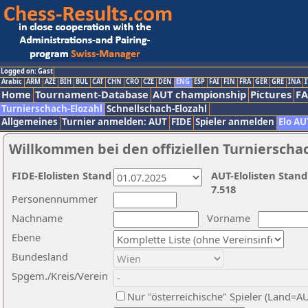
Logged on: Gast
Arabic
ARM
AZE
BIH
BUL
CAT
CHN
CRO
CZE
DEN
ENG
ESP
FAI
FIN
FRA
GER
GRE
INA
I
Home
Tournament-Database
AUT championship
Pictures
F
Turnierschach-Elozahl
Schnellschach-Elozahl
Allgemeines
Turnier anmelden: AUT
FIDE
Spieler anmelden
Elo AU
Willkommen bei den offiziellen Turnierscha
FIDE-Elolisten Stand
AUT-Elolisten Stand
7.518
Personennummer
Nachname
Vorname
Ebene
Bundesland
Spgem./Kreis/Verein
Nur "österreichische" Spieler (Land=A