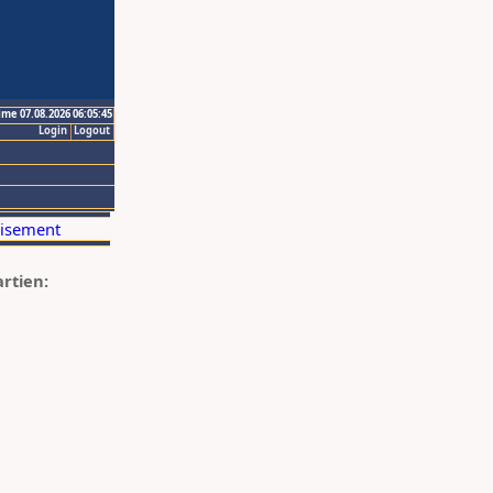
ime 07.08.2026 06:05:45
Login
Logout
artien: