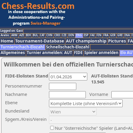
Logged on: Gast
Arabic
ARM
AZE
BIH
BUL
CAT
CHN
CRO
CZE
DEN
ENG
ESP
FAI
FIN
FRA
GER
GRE
INA
I
Home
Tournament-Database
AUT championship
Pictures
F
Turnierschach-Elozahl
Schnellschach-Elozahl
Allgemeines
Turnier anmelden: AUT
FIDE
Spieler anmelden
Elo AU
Willkommen bei den offiziellen Turnierscha
FIDE-Elolisten Stand
AUT-Elolisten Stand
13.945
Personennummer
Nachname
Vorname
Ebene
Bundesland
Spgem./Kreis/Verein
Nur "österreichische" Spieler (Land=A