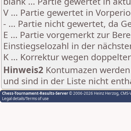
blank ... Partie gewertet in akt
V ... Partie gewertet in Vorperi
- ... Partie nicht gewertet, da 
E ... Partie vorgemerkt zur Be
Einstiegselozahl in der nächst
K ... Korrektur wegen doppelt
Hinweis2
Kontumazen werden g
und sind in der Liste nicht enth
Chess-Tournament-Results-Server
© 2006-2026 Heinz Herzog
, CMS-
Legal details/Terms of use