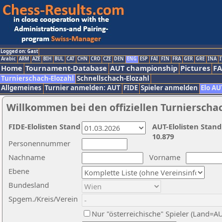
Logged on: Gast
Arabic
ARM
AZE
BIH
BUL
CAT
CHN
CRO
CZE
DEN
ENG
ESP
FAI
FIN
FRA
GER
GRE
INA
I
Home
Tournament-Database
AUT championship
Pictures
F
Turnierschach-Elozahl
Schnellschach-Elozahl
Allgemeines
Turnier anmelden: AUT
FIDE
Spieler anmelden
Elo AU
Willkommen bei den offiziellen Turnierscha
FIDE-Elolisten Stand
AUT-Elolisten Stand
10.879
Personennummer
Nachname
Vorname
Ebene
Bundesland
Spgem./Kreis/Verein
Nur "österreichische" Spieler (Land=A