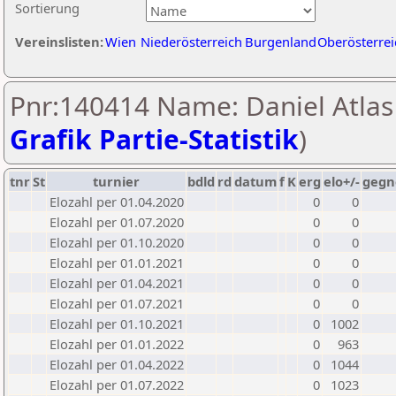
Sortierung
Vereinslisten:
Wien
Niederösterreich
Burgenland
Oberösterrei
Pnr:140414 Name: Daniel Atlas 
Grafik Partie-Statistik
)
tnr
St
turnier
bdld
rd
datum
f
K
erg
elo+/-
gegn
Elozahl per 01.04.2020
0
0
Elozahl per 01.07.2020
0
0
Elozahl per 01.10.2020
0
0
Elozahl per 01.01.2021
0
0
Elozahl per 01.04.2021
0
0
Elozahl per 01.07.2021
0
0
Elozahl per 01.10.2021
0
1002
Elozahl per 01.01.2022
0
963
Elozahl per 01.04.2022
0
1044
Elozahl per 01.07.2022
0
1023