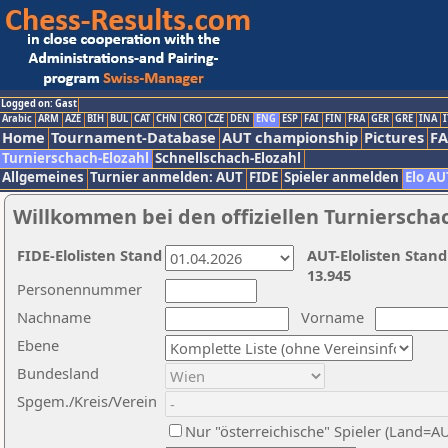
Logged on: Gast
Arabic
ARM
AZE
BIH
BUL
CAT
CHN
CRO
CZE
DEN
ENG
ESP
FAI
FIN
FRA
GER
GRE
INA
I
Home
Tournament-Database
AUT championship
Pictures
F
Turnierschach-Elozahl
Schnellschach-Elozahl
Allgemeines
Turnier anmelden: AUT
FIDE
Spieler anmelden
Elo AU
Willkommen bei den offiziellen Turnierscha
FIDE-Elolisten Stand
AUT-Elolisten Stand
13.945
Personennummer
Nachname
Vorname
Ebene
Bundesland
Spgem./Kreis/Verein
Nur "österreichische" Spieler (Land=A