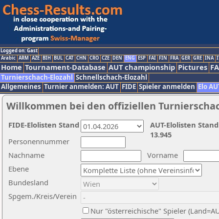
Logged on: Gast
Arabic
ARM
AZE
BIH
BUL
CAT
CHN
CRO
CZE
DEN
ENG
ESP
FAI
FIN
FRA
GER
GRE
INA
I
Home
Tournament-Database
AUT championship
Pictures
F
Turnierschach-Elozahl
Schnellschach-Elozahl
Allgemeines
Turnier anmelden: AUT
FIDE
Spieler anmelden
Elo AU
Willkommen bei den offiziellen Turnierscha
FIDE-Elolisten Stand
AUT-Elolisten Stand
13.945
Personennummer
Nachname
Vorname
Ebene
Bundesland
Spgem./Kreis/Verein
Nur "österreichische" Spieler (Land=A