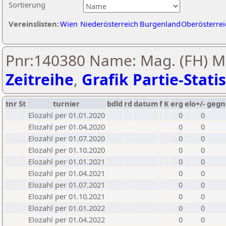
Sortierung
Vereinslisten:
Wien
Niederösterreich
Burgenland
Oberösterrei
Pnr:140380 Name: Mag. (FH) M
Zeitreihe
,
Grafik Partie-Statis
tnr
St
turnier
bdld
rd
datum
f
K
erg
elo+/-
gegn
Elozahl per 01.01.2020
0
0
Elozahl per 01.04.2020
0
0
Elozahl per 01.07.2020
0
0
Elozahl per 01.10.2020
0
0
Elozahl per 01.01.2021
0
0
Elozahl per 01.04.2021
0
0
Elozahl per 01.07.2021
0
0
Elozahl per 01.10.2021
0
0
Elozahl per 01.01.2022
0
0
Elozahl per 01.04.2022
0
0