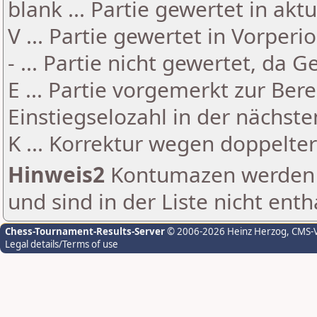
blank ... Partie gewertet in akt
V ... Partie gewertet in Vorperi
- ... Partie nicht gewertet, da 
E ... Partie vorgemerkt zur Be
Einstiegselozahl in der nächst
K ... Korrektur wegen doppelt
Hinweis2
Kontumazen werden g
und sind in der Liste nicht enth
Chess-Tournament-Results-Server
© 2006-2026 Heinz Herzog
, CMS-
Legal details/Terms of use