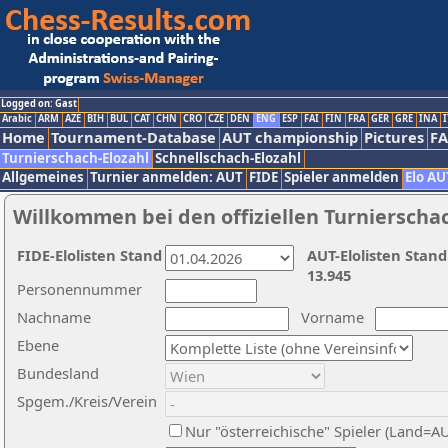
Logged on: Gast
Arabic
ARM
AZE
BIH
BUL
CAT
CHN
CRO
CZE
DEN
ENG
ESP
FAI
FIN
FRA
GER
GRE
INA
I
Home
Tournament-Database
AUT championship
Pictures
F
Turnierschach-Elozahl
Schnellschach-Elozahl
Allgemeines
Turnier anmelden: AUT
FIDE
Spieler anmelden
Elo AU
Willkommen bei den offiziellen Turnierscha
FIDE-Elolisten Stand
AUT-Elolisten Stand
13.945
Personennummer
Nachname
Vorname
Ebene
Bundesland
Spgem./Kreis/Verein
Nur "österreichische" Spieler (Land=A