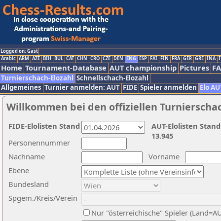
Logged on: Gast
Arabic
ARM
AZE
BIH
BUL
CAT
CHN
CRO
CZE
DEN
ENG
ESP
FAI
FIN
FRA
GER
GRE
INA
I
Home
Tournament-Database
AUT championship
Pictures
F
Turnierschach-Elozahl
Schnellschach-Elozahl
Allgemeines
Turnier anmelden: AUT
FIDE
Spieler anmelden
Elo AU
Willkommen bei den offiziellen Turnierscha
FIDE-Elolisten Stand
AUT-Elolisten Stand
13.945
Personennummer
Nachname
Vorname
Ebene
Bundesland
Spgem./Kreis/Verein
Nur "österreichische" Spieler (Land=A