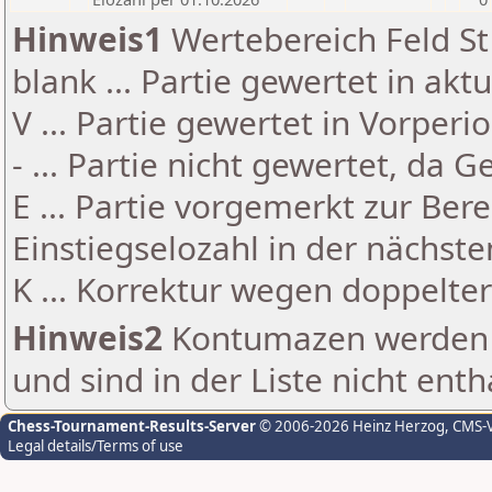
Hinweis1
Wertebereich Feld St 
blank ... Partie gewertet in akt
V ... Partie gewertet in Vorperi
- ... Partie nicht gewertet, da 
E ... Partie vorgemerkt zur Be
Einstiegselozahl in der nächst
K ... Korrektur wegen doppelt
Hinweis2
Kontumazen werden g
und sind in der Liste nicht enth
Chess-Tournament-Results-Server
© 2006-2026 Heinz Herzog
, CMS-
Legal details/Terms of use