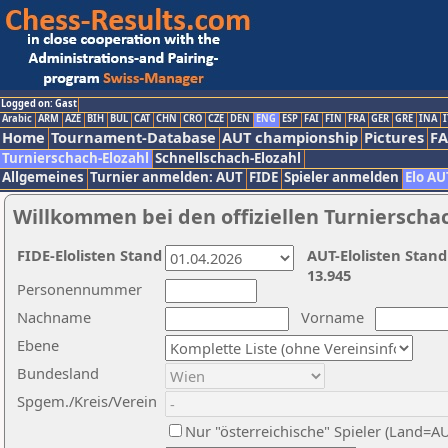
Logged on: Gast
Arabic
ARM
AZE
BIH
BUL
CAT
CHN
CRO
CZE
DEN
ENG
ESP
FAI
FIN
FRA
GER
GRE
INA
I
Home
Tournament-Database
AUT championship
Pictures
F
Turnierschach-Elozahl
Schnellschach-Elozahl
Allgemeines
Turnier anmelden: AUT
FIDE
Spieler anmelden
Elo AU
Willkommen bei den offiziellen Turnierscha
FIDE-Elolisten Stand
AUT-Elolisten Stand
13.945
Personennummer
Nachname
Vorname
Ebene
Bundesland
Spgem./Kreis/Verein
Nur "österreichische" Spieler (Land=A