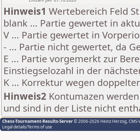
Hinweis1
Wertebereich Feld St 
blank ... Partie gewertet in akt
V ... Partie gewertet in Vorperi
- ... Partie nicht gewertet, da 
E ... Partie vorgemerkt zur Be
Einstiegselozahl in der nächst
K ... Korrektur wegen doppelt
Hinweis2
Kontumazen werden g
und sind in der Liste nicht enth
Chess-Tournament-Results-Server
© 2006-2026 Heinz Herzog
, CMS-
Legal details/Terms of use