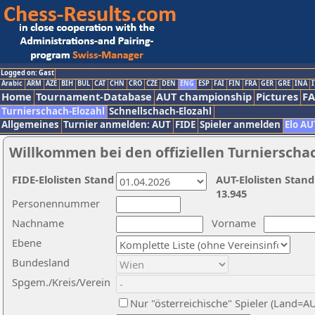
Logged on: Gast
Arabic
ARM
AZE
BIH
BUL
CAT
CHN
CRO
CZE
DEN
ENG
ESP
FAI
FIN
FRA
GER
GRE
INA
I
Home
Tournament-Database
AUT championship
Pictures
F
Turnierschach-Elozahl
Schnellschach-Elozahl
Allgemeines
Turnier anmelden: AUT
FIDE
Spieler anmelden
Elo AU
Willkommen bei den offiziellen Turnierscha
FIDE-Elolisten Stand
AUT-Elolisten Stand
13.945
Personennummer
Nachname
Vorname
Ebene
Bundesland
Spgem./Kreis/Verein
Nur "österreichische" Spieler (Land=A