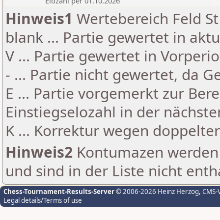
Elozahl per 01.10.2026
Hinweis1
Wertebereich Feld St 
blank ... Partie gewertet in akt
V ... Partie gewertet in Vorperi
- ... Partie nicht gewertet, da 
E ... Partie vorgemerkt zur Be
Einstiegselozahl in der nächst
K ... Korrektur wegen doppelt
Hinweis2
Kontumazen werden g
und sind in der Liste nicht enth
Chess-Tournament-Results-Server
© 2006-2026 Heinz Herzog
, CMS-
Legal details/Terms of use