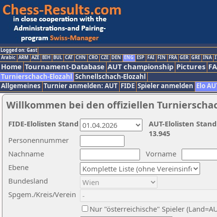
Logged on: Gast
Arabic
ARM
AZE
BIH
BUL
CAT
CHN
CRO
CZE
DEN
ENG
ESP
FAI
FIN
FRA
GER
GRE
INA
I
Home
Tournament-Database
AUT championship
Pictures
F
Turnierschach-Elozahl
Schnellschach-Elozahl
Allgemeines
Turnier anmelden: AUT
FIDE
Spieler anmelden
Elo AU
Willkommen bei den offiziellen Turnierscha
FIDE-Elolisten Stand
AUT-Elolisten Stand
13.945
Personennummer
Nachname
Vorname
Ebene
Bundesland
Spgem./Kreis/Verein
Nur "österreichische" Spieler (Land=A