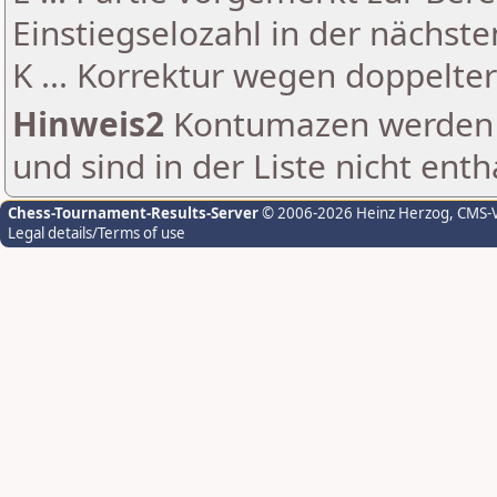
Einstiegselozahl in der nächst
K ... Korrektur wegen doppelt
Hinweis2
Kontumazen werden g
und sind in der Liste nicht enth
Chess-Tournament-Results-Server
© 2006-2026 Heinz Herzog
, CMS-
Legal details/Terms of use