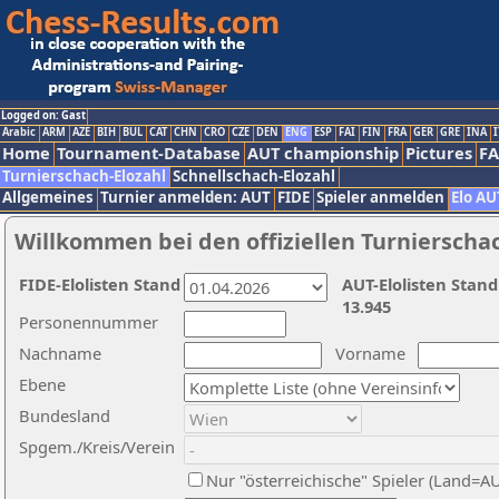
Logged on: Gast
Arabic
ARM
AZE
BIH
BUL
CAT
CHN
CRO
CZE
DEN
ENG
ESP
FAI
FIN
FRA
GER
GRE
INA
I
Home
Tournament-Database
AUT championship
Pictures
F
Turnierschach-Elozahl
Schnellschach-Elozahl
Allgemeines
Turnier anmelden: AUT
FIDE
Spieler anmelden
Elo AU
Willkommen bei den offiziellen Turnierscha
FIDE-Elolisten Stand
AUT-Elolisten Stand
13.945
Personennummer
Nachname
Vorname
Ebene
Bundesland
Spgem./Kreis/Verein
Nur "österreichische" Spieler (Land=A