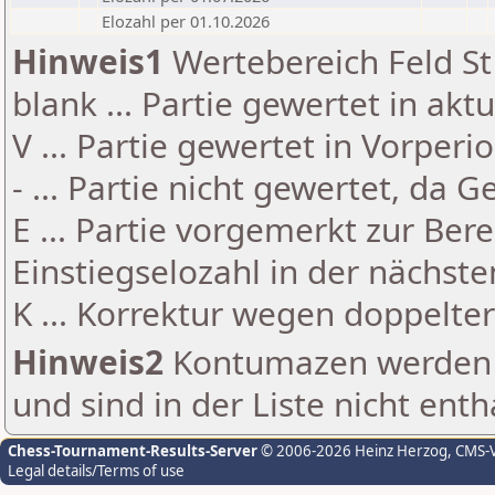
Elozahl per 01.10.2026
Hinweis1
Wertebereich Feld St 
blank ... Partie gewertet in akt
V ... Partie gewertet in Vorperi
- ... Partie nicht gewertet, da 
E ... Partie vorgemerkt zur Be
Einstiegselozahl in der nächst
K ... Korrektur wegen doppelt
Hinweis2
Kontumazen werden g
und sind in der Liste nicht enth
Chess-Tournament-Results-Server
© 2006-2026 Heinz Herzog
, CMS-
Legal details/Terms of use