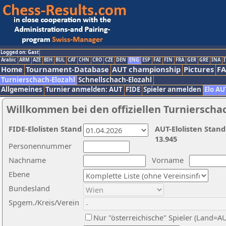
Logged on: Gast
Arabic
ARM
AZE
BIH
BUL
CAT
CHN
CRO
CZE
DEN
ENG
ESP
FAI
FIN
FRA
GER
GRE
INA
I
Home
Tournament-Database
AUT championship
Pictures
F
Turnierschach-Elozahl
Schnellschach-Elozahl
Allgemeines
Turnier anmelden: AUT
FIDE
Spieler anmelden
Elo AU
Willkommen bei den offiziellen Turnierscha
FIDE-Elolisten Stand
AUT-Elolisten Stand
13.945
Personennummer
Nachname
Vorname
Ebene
Bundesland
Spgem./Kreis/Verein
Nur "österreichische" Spieler (Land=A