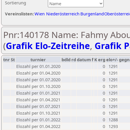
Sortierung
Vereinslisten:
Wien
Niederösterreich
Burgenland
Oberösterrei
Pnr:140178 Name: Fahmy Abou
(
Grafik Elo-Zeitreihe
,
Grafik P
tnr
St
turnier
bdld
rd
datum
f
K
erg
elo+/-
gegn
Elozahl per 01.01.2020
0
1291
Elozahl per 01.04.2020
0
1291
Elozahl per 01.07.2020
0
1291
Elozahl per 01.10.2020
0
1291
Elozahl per 01.01.2021
0
1291
Elozahl per 01.04.2021
0
1291
Elozahl per 01.07.2021
0
1291
Elozahl per 01.10.2021
0
1291
Elozahl per 01.01.2022
0
1288
Elozahl per 01.04.2022
0
1293