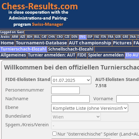
Logged on: Gast
Arabic
ARM
AZE
BIH
BUL
CAT
CHN
CRO
CZE
DEN
ENG
ESP
FAI
FIN
FRA
GER
GRE
INA
I
Home
Tournament-Database
AUT championship
Pictures
F
Turnierschach-Elozahl
Schnellschach-Elozahl
Allgemeines
Turnier anmelden: AUT
FIDE
Spieler anmelden
Elo AU
Willkommen bei den offiziellen Turnierscha
FIDE-Elolisten Stand
AUT-Elolisten Stand
7.518
Personennummer
Nachname
Vorname
Ebene
Bundesland
Spgem./Kreis/Verein
Nur "österreichische" Spieler (Land=A