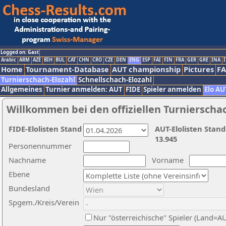
Logged on: Gast
Arabic
ARM
AZE
BIH
BUL
CAT
CHN
CRO
CZE
DEN
ENG
ESP
FAI
FIN
FRA
GER
GRE
INA
I
Home
Tournament-Database
AUT championship
Pictures
F
Turnierschach-Elozahl
Schnellschach-Elozahl
Allgemeines
Turnier anmelden: AUT
FIDE
Spieler anmelden
Elo AU
Willkommen bei den offiziellen Turnierscha
FIDE-Elolisten Stand
AUT-Elolisten Stand
13.945
Personennummer
Nachname
Vorname
Ebene
Bundesland
Spgem./Kreis/Verein
Nur "österreichische" Spieler (Land=A