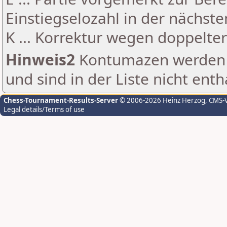
Einstiegselozahl in der nächst
K ... Korrektur wegen doppelt
Hinweis2
Kontumazen werden g
und sind in der Liste nicht enth
Chess-Tournament-Results-Server
© 2006-2026 Heinz Herzog
, CMS-
Legal details/Terms of use