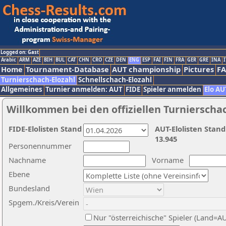
Logged on: Gast
Arabic
ARM
AZE
BIH
BUL
CAT
CHN
CRO
CZE
DEN
ENG
ESP
FAI
FIN
FRA
GER
GRE
INA
I
Home
Tournament-Database
AUT championship
Pictures
F
Turnierschach-Elozahl
Schnellschach-Elozahl
Allgemeines
Turnier anmelden: AUT
FIDE
Spieler anmelden
Elo AU
Willkommen bei den offiziellen Turnierscha
FIDE-Elolisten Stand
AUT-Elolisten Stand
13.945
Personennummer
Nachname
Vorname
Ebene
Bundesland
Spgem./Kreis/Verein
Nur "österreichische" Spieler (Land=A