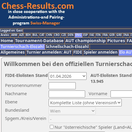
Logged on: Gast
Arabic
ARM
AZE
BIH
BUL
CAT
CHN
CRO
CZE
DEN
ENG
ESP
FAI
FIN
FRA
GER
GRE
INA
I
Home
Tournament-Database
AUT championship
Pictures
F
Turnierschach-Elozahl
Schnellschach-Elozahl
Allgemeines
Turnier anmelden: AUT
FIDE
Spieler anmelden
Elo AU
Willkommen bei den offiziellen Turnierscha
FIDE-Elolisten Stand
AUT-Elolisten Stand
13.945
Personennummer
Nachname
Vorname
Ebene
Bundesland
Spgem./Kreis/Verein
Nur "österreichische" Spieler (Land=A