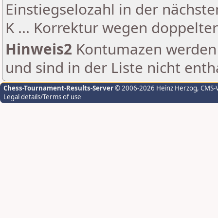
Einstiegselozahl in der nächst
K ... Korrektur wegen doppelt
Hinweis2
Kontumazen werden g
und sind in der Liste nicht enth
Chess-Tournament-Results-Server
© 2006-2026 Heinz Herzog
, CMS-
Legal details/Terms of use