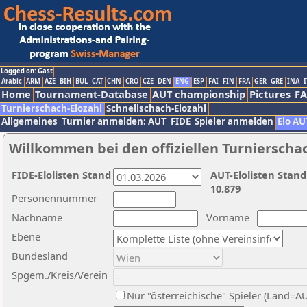
Logged on: Gast
Arabic
ARM
AZE
BIH
BUL
CAT
CHN
CRO
CZE
DEN
ENG
ESP
FAI
FIN
FRA
GER
GRE
INA
I
Home
Tournament-Database
AUT championship
Pictures
F
Turnierschach-Elozahl
Schnellschach-Elozahl
Allgemeines
Turnier anmelden: AUT
FIDE
Spieler anmelden
Elo AU
Willkommen bei den offiziellen Turnierscha
FIDE-Elolisten Stand
AUT-Elolisten Stand
10.879
Personennummer
Nachname
Vorname
Ebene
Bundesland
Spgem./Kreis/Verein
Nur "österreichische" Spieler (Land=A