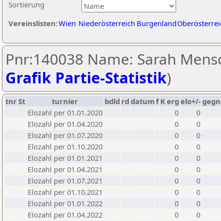
Sortierung
Vereinslisten:
Wien
Niederösterreich
Burgenland
Oberösterrei
Pnr:140038 Name: Sarah Mensc
Grafik Partie-Statistik
)
tnr
St
turnier
bdld
rd
datum
f
K
erg
elo+/-
gegn
Elozahl per 01.01.2020
0
0
Elozahl per 01.04.2020
0
0
Elozahl per 01.07.2020
0
0
Elozahl per 01.10.2020
0
0
Elozahl per 01.01.2021
0
0
Elozahl per 01.04.2021
0
0
Elozahl per 01.07.2021
0
0
Elozahl per 01.10.2021
0
0
Elozahl per 01.01.2022
0
0
Elozahl per 01.04.2022
0
0