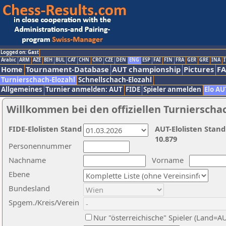
Logged on: Gast
Arabic
ARM
AZE
BIH
BUL
CAT
CHN
CRO
CZE
DEN
ENG
ESP
FAI
FIN
FRA
GER
GRE
INA
I
Home
Tournament-Database
AUT championship
Pictures
F
Turnierschach-Elozahl
Schnellschach-Elozahl
Allgemeines
Turnier anmelden: AUT
FIDE
Spieler anmelden
Elo AU
Willkommen bei den offiziellen Turnierscha
FIDE-Elolisten Stand
AUT-Elolisten Stand
10.879
Personennummer
Nachname
Vorname
Ebene
Bundesland
Spgem./Kreis/Verein
Nur "österreichische" Spieler (Land=A