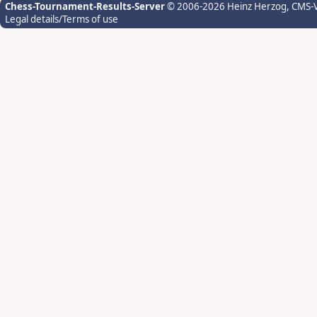
Chess-Tournament-Results-Server
© 2006-2026 Heinz Herzog
, CMS-
Legal details/Terms of use