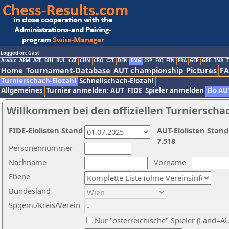
Logged on: Gast
Arabic
ARM
AZE
BIH
BUL
CAT
CHN
CRO
CZE
DEN
ENG
ESP
FAI
FIN
FRA
GER
GRE
INA
I
Home
Tournament-Database
AUT championship
Pictures
F
Turnierschach-Elozahl
Schnellschach-Elozahl
Allgemeines
Turnier anmelden: AUT
FIDE
Spieler anmelden
Elo AU
Willkommen bei den offiziellen Turnierscha
FIDE-Elolisten Stand
AUT-Elolisten Stand
7.518
Personennummer
Nachname
Vorname
Ebene
Bundesland
Spgem./Kreis/Verein
Nur "österreichische" Spieler (Land=A