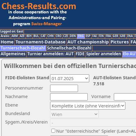
Logged on: Gast
Arabic
ARM
AZE
BIH
BUL
CAT
CHN
CRO
CZE
DEN
ENG
ESP
FAI
FIN
FRA
GER
GRE
INA
I
Home
Tournament-Database
AUT championship
Pictures
F
Turnierschach-Elozahl
Schnellschach-Elozahl
Allgemeines
Turnier anmelden: AUT
FIDE
Spieler anmelden
Elo AU
Willkommen bei den offiziellen Turnierscha
FIDE-Elolisten Stand
AUT-Elolisten Stand
7.518
Personennummer
Nachname
Vorname
Ebene
Bundesland
Spgem./Kreis/Verein
Nur "österreichische" Spieler (Land=A