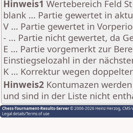
Hinweis1
Wertebereich Feld St 
blank ... Partie gewertet in akt
V ... Partie gewertet in Vorperi
- ... Partie nicht gewertet, da 
E ... Partie vorgemerkt zur Be
Einstiegselozahl in der nächst
K ... Korrektur wegen doppelt
Hinweis2
Kontumazen werden g
und sind in der Liste nicht enth
Chess-Tournament-Results-Server
© 2006-2026 Heinz Herzog
, CMS-
Legal details/Terms of use