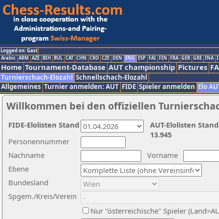
Logged on: Gast
Arabic
ARM
AZE
BIH
BUL
CAT
CHN
CRO
CZE
DEN
ENG
ESP
FAI
FIN
FRA
GER
GRE
INA
I
Home
Tournament-Database
AUT championship
Pictures
F
Turnierschach-Elozahl
Schnellschach-Elozahl
Allgemeines
Turnier anmelden: AUT
FIDE
Spieler anmelden
Elo AU
Willkommen bei den offiziellen Turnierscha
FIDE-Elolisten Stand
AUT-Elolisten Stand
13.945
Personennummer
Nachname
Vorname
Ebene
Bundesland
Spgem./Kreis/Verein
Nur "österreichische" Spieler (Land=A