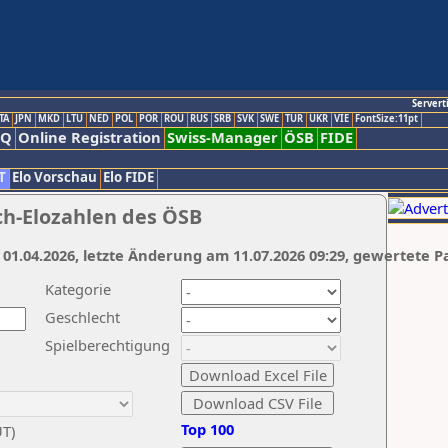
Servert
TA
JPN
MKD
LTU
NED
POL
POR
ROU
RUS
SRB
SVK
SWE
TUR
UKR
VIE
FontSize:11pt
AQ
Online Registration
Swiss-Manager
ÖSB
FIDE
T
Elo Vorschau
Elo FIDE
ch-Elozahlen des ÖSB
 01.04.2026, letzte Änderung am 11.07.2026 09:29, gewertete P
Kategorie
Geschlecht
Spielberechtigung
Top 100
UT)