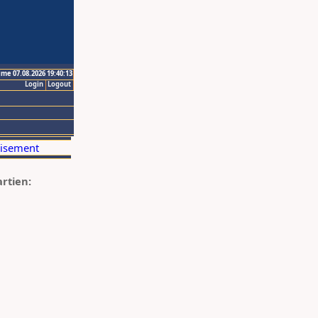
ime 07.08.2026 19:40:13
Login
Logout
artien: