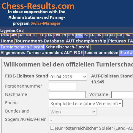
Logged on: Gast
Arabic
ARM
AZE
BIH
BUL
CAT
CHN
CRO
CZE
DEN
ENG
ESP
FAI
FIN
FRA
GER
GRE
INA
I
Home
Tournament-Database
AUT championship
Pictures
F
Turnierschach-Elozahl
Schnellschach-Elozahl
Allgemeines
Turnier anmelden: AUT
FIDE
Spieler anmelden
Elo AU
Willkommen bei den offiziellen Turnierscha
FIDE-Elolisten Stand
AUT-Elolisten Stand
13.945
Personennummer
Nachname
Vorname
Ebene
Bundesland
Spgem./Kreis/Verein
Nur "österreichische" Spieler (Land=A