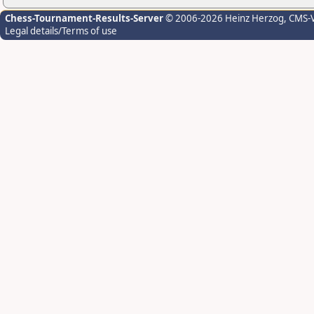
Chess-Tournament-Results-Server
© 2006-2026 Heinz Herzog
, CMS-
Legal details/Terms of use