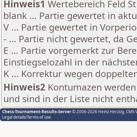
Hinweis1
Wertebereich Feld St 
blank ... Partie gewertet in akt
V ... Partie gewertet in Vorperi
- ... Partie nicht gewertet, da 
E ... Partie vorgemerkt zur Be
Einstiegselozahl in der nächst
K ... Korrektur wegen doppelt
Hinweis2
Kontumazen werden g
und sind in der Liste nicht enth
Chess-Tournament-Results-Server
© 2006-2026 Heinz Herzog
, CMS-
Legal details/Terms of use