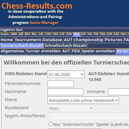
Logged on: Gast
Arabic
ARM
AZE
BIH
BUL
CAT
CHN
CRO
CZE
DEN
ENG
ESP
FAI
FIN
FRA
GER
GRE
INA
I
Home
Tournament-Database
AUT championship
Pictures
F
Turnierschach-Elozahl
Schnellschach-Elozahl
Allgemeines
Turnier anmelden: AUT
FIDE
Spieler anmelden
Elo AU
Willkommen bei den offiziellen Turnierscha
FIDE-Elolisten Stand
AUT-Elolisten Stand
13.945
Personennummer
Nachname
Vorname
Ebene
Bundesland
Spgem./Kreis/Verein
Nur "österreichische" Spieler (Land=A