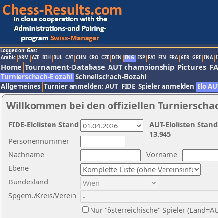
Logged on: Gast
Arabic
ARM
AZE
BIH
BUL
CAT
CHN
CRO
CZE
DEN
ENG
ESP
FAI
FIN
FRA
GER
GRE
INA
I
Home
Tournament-Database
AUT championship
Pictures
F
Turnierschach-Elozahl
Schnellschach-Elozahl
Allgemeines
Turnier anmelden: AUT
FIDE
Spieler anmelden
Elo AU
Willkommen bei den offiziellen Turnierscha
FIDE-Elolisten Stand
AUT-Elolisten Stand
13.945
Personennummer
Nachname
Vorname
Ebene
Bundesland
Spgem./Kreis/Verein
Nur "österreichische" Spieler (Land=A