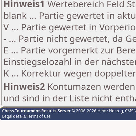
Hinweis1
Wertebereich Feld St 
blank ... Partie gewertet in akt
V ... Partie gewertet in Vorperi
- ... Partie nicht gewertet, da 
E ... Partie vorgemerkt zur Be
Einstiegselozahl in der nächst
K ... Korrektur wegen doppelt
Hinweis2
Kontumazen werden g
und sind in der Liste nicht enth
Chess-Tournament-Results-Server
© 2006-2026 Heinz Herzog
, CMS-
Legal details/Terms of use