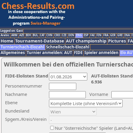
Logged on: Gast
Arabic
ARM
AZE
BIH
BUL
CAT
CHN
CRO
CZE
DEN
ENG
ESP
FAI
FIN
FRA
GER
GRE
INA
I
Home
Tournament-Database
AUT championship
Pictures
F
Turnierschach-Elozahl
Schnellschach-Elozahl
Allgemeines
Turnier anmelden: AUT
FIDE
Spieler anmelden
Elo AU
Willkommen bei den offiziellen Turnierscha
FIDE-Elolisten Stand
AUT-Elolisten Stand
6.936
Personennummer
Nachname
Vorname
Ebene
Bundesland
Spgem./Kreis/Verein
Nur "österreichische" Spieler (Land=A