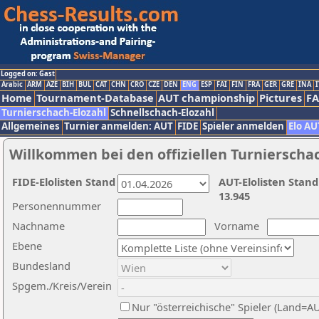
Logged on: Gast
Arabic
ARM
AZE
BIH
BUL
CAT
CHN
CRO
CZE
DEN
ENG
ESP
FAI
FIN
FRA
GER
GRE
INA
I
Home
Tournament-Database
AUT championship
Pictures
F
Turnierschach-Elozahl
Schnellschach-Elozahl
Allgemeines
Turnier anmelden: AUT
FIDE
Spieler anmelden
Elo AU
Willkommen bei den offiziellen Turnierscha
FIDE-Elolisten Stand
AUT-Elolisten Stand
13.945
Personennummer
Nachname
Vorname
Ebene
Bundesland
Spgem./Kreis/Verein
Nur "österreichische" Spieler (Land=A