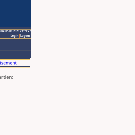
ime 05.08.2026 23:59:27
Login
Logout
artien: