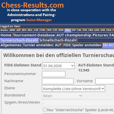
Logged on: Gast
Arabic
ARM
AZE
BIH
BUL
CAT
CHN
CRO
CZE
DEN
ENG
ESP
FAI
FIN
FRA
GER
GRE
INA
I
Home
Tournament-Database
AUT championship
Pictures
F
Turnierschach-Elozahl
Schnellschach-Elozahl
Allgemeines
Turnier anmelden: AUT
FIDE
Spieler anmelden
Elo AU
Willkommen bei den offiziellen Turnierscha
FIDE-Elolisten Stand
AUT-Elolisten Stand
13.945
Personennummer
Nachname
Vorname
Ebene
Bundesland
Spgem./Kreis/Verein
Nur "österreichische" Spieler (Land=A