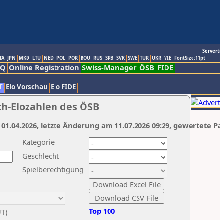
Servert
TA
JPN
MKD
LTU
NED
POL
POR
ROU
RUS
SRB
SVK
SWE
TUR
UKR
VIE
FontSize:11pt
AQ
Online Registration
Swiss-Manager
ÖSB
FIDE
T
Elo Vorschau
Elo FIDE
ch-Elozahlen des ÖSB
 01.04.2026, letzte Änderung am 11.07.2026 09:29, gewertete P
Kategorie
Geschlecht
Spielberechtigung
Top 100
UT)