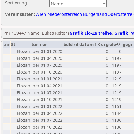
Sortierung
Vereinslisten:
Wien
Niederösterreich
Burgenland
Oberösterrei
Pnr:139447 Name: Lukas Reiter (
Grafik Elo-Zeitreihe
,
Grafik Pa
tnr
St
turnier
bdld
rd
datum
f
K
erg
elo+/-
gegn
Elozahl per 01.01.2020
0
0
Elozahl per 01.04.2020
0
1197
Elozahl per 01.07.2020
0
1197
Elozahl per 01.10.2020
0
1197
Elozahl per 01.01.2021
0
1219
Elozahl per 01.04.2021
0
1219
Elozahl per 01.07.2021
0
1219
Elozahl per 01.10.2021
0
1219
Elozahl per 01.01.2022
0
1151
Elozahl per 01.04.2022
0
1144
Elozahl per 01.07.2022
0
1136
Elozahl per 01.10.2022
0
1136
Elozahl per 01.01.2023
0
1138