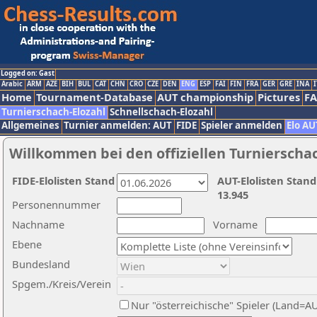
Logged on: Gast
Arabic
ARM
AZE
BIH
BUL
CAT
CHN
CRO
CZE
DEN
ENG
ESP
FAI
FIN
FRA
GER
GRE
INA
I
Home
Tournament-Database
AUT championship
Pictures
F
Turnierschach-Elozahl
Schnellschach-Elozahl
Allgemeines
Turnier anmelden: AUT
FIDE
Spieler anmelden
Elo AU
Willkommen bei den offiziellen Turnierscha
FIDE-Elolisten Stand
AUT-Elolisten Stand
13.945
Personennummer
Nachname
Vorname
Ebene
Bundesland
Spgem./Kreis/Verein
Nur "österreichische" Spieler (Land=A