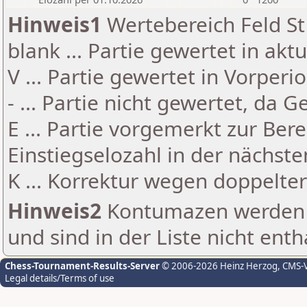
Hinweis1
Wertebereich Feld St 
blank ... Partie gewertet in akt
V ... Partie gewertet in Vorperi
- ... Partie nicht gewertet, da 
E ... Partie vorgemerkt zur Be
Einstiegselozahl in der nächst
K ... Korrektur wegen doppelt
Hinweis2
Kontumazen werden g
und sind in der Liste nicht enth
Chess-Tournament-Results-Server
© 2006-2026 Heinz Herzog
, CMS-
Legal details/Terms of use