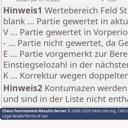
Hinweis1
Wertebereich Feld St 
blank ... Partie gewertet in akt
V ... Partie gewertet in Vorperi
- ... Partie nicht gewertet, da 
E ... Partie vorgemerkt zur Be
Einstiegselozahl in der nächst
K ... Korrektur wegen doppelt
Hinweis2
Kontumazen werden g
und sind in der Liste nicht enth
Chess-Tournament-Results-Server
© 2006-2026 Heinz Herzog
, CMS-
Legal details/Terms of use