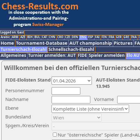
Logged on: Gast
Arabic
ARM
AZE
BIH
BUL
CAT
CHN
CRO
CZE
DEN
ENG
ESP
FAI
FIN
FRA
GER
GRE
INA
I
Home
Tournament-Database
AUT championship
Pictures
F
Turnierschach-Elozahl
Schnellschach-Elozahl
Allgemeines
Turnier anmelden: AUT
FIDE
Spieler anmelden
Elo AU
Willkommen bei den offiziellen Turnierscha
FIDE-Elolisten Stand
AUT-Elolisten Stand
13.945
Personennummer
Nachname
Vorname
Ebene
Bundesland
Spgem./Kreis/Verein
Nur "österreichische" Spieler (Land=A