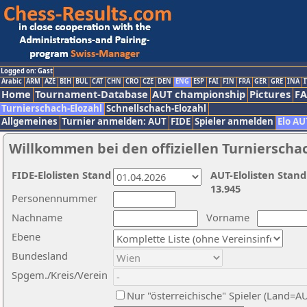
Logged on: Gast
Arabic
ARM
AZE
BIH
BUL
CAT
CHN
CRO
CZE
DEN
ENG
ESP
FAI
FIN
FRA
GER
GRE
INA
I
Home
Tournament-Database
AUT championship
Pictures
F
Turnierschach-Elozahl
Schnellschach-Elozahl
Allgemeines
Turnier anmelden: AUT
FIDE
Spieler anmelden
Elo AU
Willkommen bei den offiziellen Turnierscha
FIDE-Elolisten Stand
AUT-Elolisten Stand
13.945
Personennummer
Nachname
Vorname
Ebene
Bundesland
Spgem./Kreis/Verein
Nur "österreichische" Spieler (Land=A