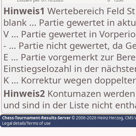
Hinweis1
Wertebereich Feld St 
blank ... Partie gewertet in akt
V ... Partie gewertet in Vorperi
- ... Partie nicht gewertet, da 
E ... Partie vorgemerkt zur Be
Einstiegselozahl in der nächst
K ... Korrektur wegen doppelt
Hinweis2
Kontumazen werden g
und sind in der Liste nicht enth
Chess-Tournament-Results-Server
© 2006-2026 Heinz Herzog
, CMS-
Legal details/Terms of use