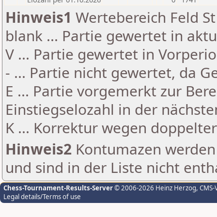
Hinweis1
Wertebereich Feld St 
blank ... Partie gewertet in akt
V ... Partie gewertet in Vorperi
- ... Partie nicht gewertet, da 
E ... Partie vorgemerkt zur Be
Einstiegselozahl in der nächst
K ... Korrektur wegen doppelt
Hinweis2
Kontumazen werden g
und sind in der Liste nicht enth
Chess-Tournament-Results-Server
© 2006-2026 Heinz Herzog
, CMS-
Legal details/Terms of use