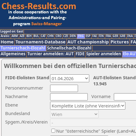
Logged on: Gast
Arabic
ARM
AZE
BIH
BUL
CAT
CHN
CRO
CZE
DEN
ENG
ESP
FAI
FIN
FRA
GER
GRE
INA
I
Home
Tournament-Database
AUT championship
Pictures
F
Turnierschach-Elozahl
Schnellschach-Elozahl
Allgemeines
Turnier anmelden: AUT
FIDE
Spieler anmelden
Elo AU
Willkommen bei den offiziellen Turnierscha
FIDE-Elolisten Stand
AUT-Elolisten Stand
13.945
Personennummer
Nachname
Vorname
Ebene
Bundesland
Spgem./Kreis/Verein
Nur "österreichische" Spieler (Land=A