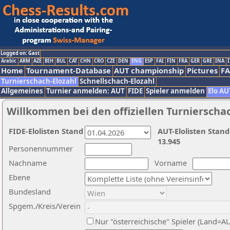
Logged on: Gast
Arabic
ARM
AZE
BIH
BUL
CAT
CHN
CRO
CZE
DEN
ENG
ESP
FAI
FIN
FRA
GER
GRE
INA
I
Home
Tournament-Database
AUT championship
Pictures
F
Turnierschach-Elozahl
Schnellschach-Elozahl
Allgemeines
Turnier anmelden: AUT
FIDE
Spieler anmelden
Elo AU
Willkommen bei den offiziellen Turnierscha
FIDE-Elolisten Stand
AUT-Elolisten Stand
13.945
Personennummer
Nachname
Vorname
Ebene
Bundesland
Spgem./Kreis/Verein
Nur "österreichische" Spieler (Land=A