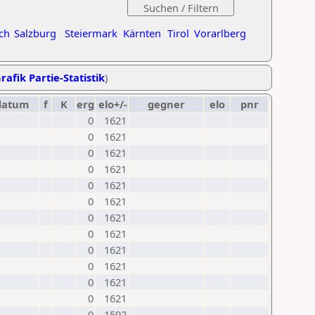
ch
Salzburg
Steiermark
Kärnten
Tirol
Vorarlberg
rafik Partie-Statistik
)
datum
f
K
erg
elo+/-
gegner
elo
pnr
0
1621
0
1621
0
1621
0
1621
0
1621
0
1621
0
1621
0
1621
0
1621
0
1621
0
1621
0
1621
0
1592