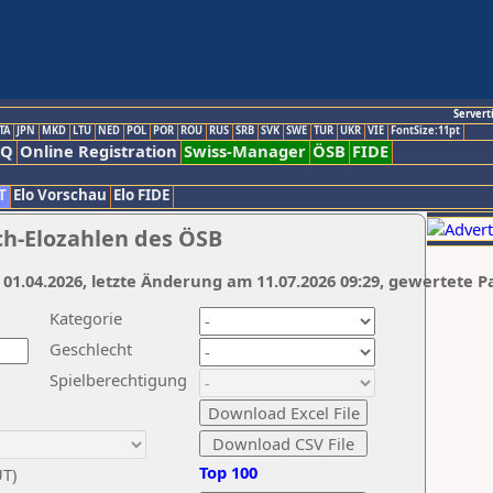
Servert
TA
JPN
MKD
LTU
NED
POL
POR
ROU
RUS
SRB
SVK
SWE
TUR
UKR
VIE
FontSize:11pt
AQ
Online Registration
Swiss-Manager
ÖSB
FIDE
T
Elo Vorschau
Elo FIDE
ch-Elozahlen des ÖSB
 01.04.2026, letzte Änderung am 11.07.2026 09:29, gewertete P
Kategorie
Geschlecht
Spielberechtigung
Top 100
UT)