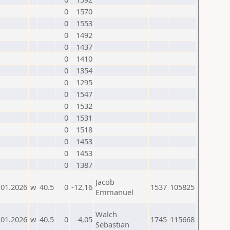
0
1570
0
1553
0
1492
0
1437
0
1410
0
1354
0
1295
0
1547
0
1532
0
1531
0
1518
0
1453
0
1453
0
1387
Jacob
.01.2026
w
40.5
0
-12,16
1537
105825
Emmanuel
Walch
.01.2026
w
40.5
0
-4,05
1745
115668
Sebastian