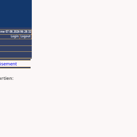
ime 07.08.2026 06:28:32
Login
Logout
artien: