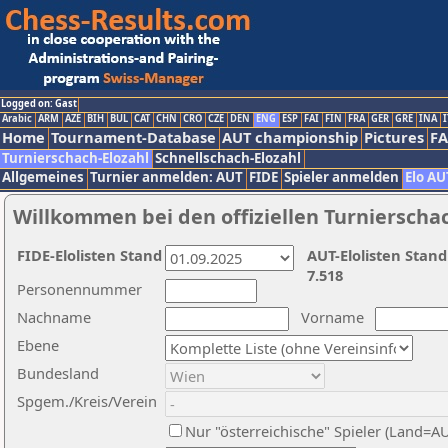
Logged on: Gast
Arabic
ARM
AZE
BIH
BUL
CAT
CHN
CRO
CZE
DEN
ENG
ESP
FAI
FIN
FRA
GER
GRE
INA
I
Home
Tournament-Database
AUT championship
Pictures
F
Turnierschach-Elozahl
Schnellschach-Elozahl
Allgemeines
Turnier anmelden: AUT
FIDE
Spieler anmelden
Elo AU
Willkommen bei den offiziellen Turnierscha
FIDE-Elolisten Stand
AUT-Elolisten Stand
7.518
Personennummer
Nachname
Vorname
Ebene
Bundesland
Spgem./Kreis/Verein
Nur "österreichische" Spieler (Land=A