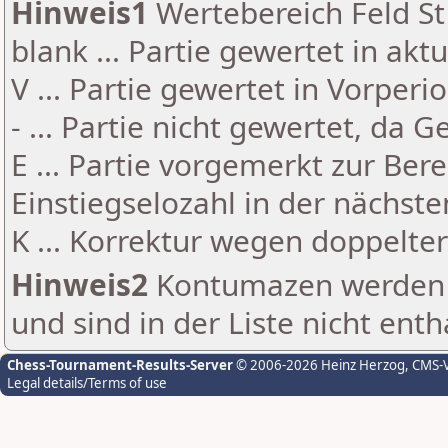
Hinweis1
Wertebereich Feld St 
blank ... Partie gewertet in akt
V ... Partie gewertet in Vorperi
- ... Partie nicht gewertet, da 
E ... Partie vorgemerkt zur Be
Einstiegselozahl in der nächst
K ... Korrektur wegen doppelt
Hinweis2
Kontumazen werden g
und sind in der Liste nicht enth
Chess-Tournament-Results-Server
© 2006-2026 Heinz Herzog
, CMS-
Legal details/Terms of use