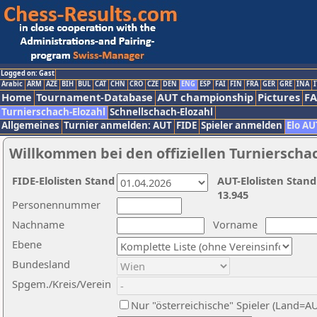
Logged on: Gast
Arabic
ARM
AZE
BIH
BUL
CAT
CHN
CRO
CZE
DEN
ENG
ESP
FAI
FIN
FRA
GER
GRE
INA
I
Home
Tournament-Database
AUT championship
Pictures
F
Turnierschach-Elozahl
Schnellschach-Elozahl
Allgemeines
Turnier anmelden: AUT
FIDE
Spieler anmelden
Elo AU
Willkommen bei den offiziellen Turnierscha
FIDE-Elolisten Stand
AUT-Elolisten Stand
13.945
Personennummer
Nachname
Vorname
Ebene
Bundesland
Spgem./Kreis/Verein
Nur "österreichische" Spieler (Land=A