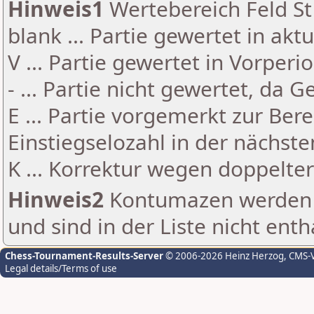
Hinweis1
Wertebereich Feld St 
blank ... Partie gewertet in akt
V ... Partie gewertet in Vorperi
- ... Partie nicht gewertet, da 
E ... Partie vorgemerkt zur Be
Einstiegselozahl in der nächst
K ... Korrektur wegen doppelt
Hinweis2
Kontumazen werden g
und sind in der Liste nicht enth
Chess-Tournament-Results-Server
© 2006-2026 Heinz Herzog
, CMS-
Legal details/Terms of use