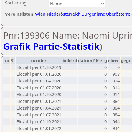
Sortierung
Vereinslisten:
Wien
Niederösterreich
Burgenland
Oberösterrei
Pnr:139306 Name: Naomi Upri
Grafik Partie-Statistik
)
tnr
St
turnier
bdld
rd
datum
f
K
erg
elo+/-
gegn
Elozahl per 01.10.2019
0
0
Elozahl per 01.01.2020
0
908
Elozahl per 01.04.2020
0
914
Elozahl per 01.07.2020
0
914
Elozahl per 01.10.2020
0
914
Elozahl per 01.01.2021
0
884
Elozahl per 01.04.2021
0
884
Elozahl per 01.07.2021
0
884
Elozahl per 01.10.2021
0
944
Elozahl per 01.01.2022
0
944