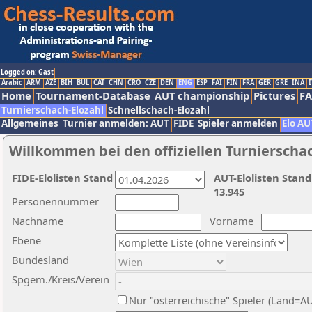
Logged on: Gast
Arabic
ARM
AZE
BIH
BUL
CAT
CHN
CRO
CZE
DEN
ENG
ESP
FAI
FIN
FRA
GER
GRE
INA
I
Home
Tournament-Database
AUT championship
Pictures
F
Turnierschach-Elozahl
Schnellschach-Elozahl
Allgemeines
Turnier anmelden: AUT
FIDE
Spieler anmelden
Elo AU
Willkommen bei den offiziellen Turnierscha
FIDE-Elolisten Stand
AUT-Elolisten Stand
13.945
Personennummer
Nachname
Vorname
Ebene
Bundesland
Spgem./Kreis/Verein
Nur "österreichische" Spieler (Land=A