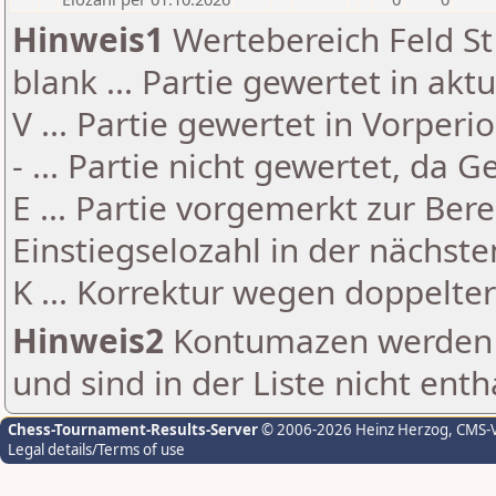
Hinweis1
Wertebereich Feld St 
blank ... Partie gewertet in akt
V ... Partie gewertet in Vorperi
- ... Partie nicht gewertet, da 
E ... Partie vorgemerkt zur Be
Einstiegselozahl in der nächst
K ... Korrektur wegen doppelt
Hinweis2
Kontumazen werden g
und sind in der Liste nicht enth
Chess-Tournament-Results-Server
© 2006-2026 Heinz Herzog
, CMS-
Legal details/Terms of use