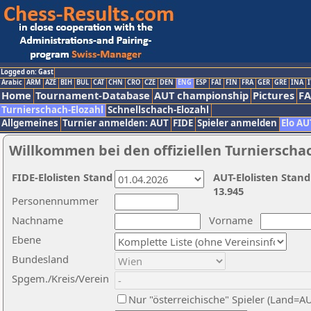
Logged on: Gast
Arabic
ARM
AZE
BIH
BUL
CAT
CHN
CRO
CZE
DEN
ENG
ESP
FAI
FIN
FRA
GER
GRE
INA
I
Home
Tournament-Database
AUT championship
Pictures
F
Turnierschach-Elozahl
Schnellschach-Elozahl
Allgemeines
Turnier anmelden: AUT
FIDE
Spieler anmelden
Elo AU
Willkommen bei den offiziellen Turnierscha
FIDE-Elolisten Stand
AUT-Elolisten Stand
13.945
Personennummer
Nachname
Vorname
Ebene
Bundesland
Spgem./Kreis/Verein
Nur "österreichische" Spieler (Land=A