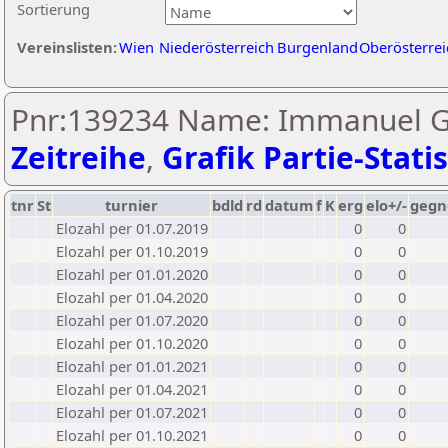
Sortierung
Vereinslisten:
Wien
Niederösterreich
Burgenland
Oberösterrei
Pnr:139234 Name: Immanuel 
Zeitreihe
,
Grafik Partie-Statis
tnr
St
turnier
bdld
rd
datum
f
K
erg
elo+/-
gegn
Elozahl per 01.07.2019
0
0
Elozahl per 01.10.2019
0
0
Elozahl per 01.01.2020
0
0
Elozahl per 01.04.2020
0
0
Elozahl per 01.07.2020
0
0
Elozahl per 01.10.2020
0
0
Elozahl per 01.01.2021
0
0
Elozahl per 01.04.2021
0
0
Elozahl per 01.07.2021
0
0
Elozahl per 01.10.2021
0
0