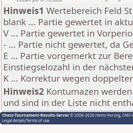
Hinweis1
Wertebereich Feld St 
blank ... Partie gewertet in akt
V ... Partie gewertet in Vorperi
- ... Partie nicht gewertet, da 
E ... Partie vorgemerkt zur Be
Einstiegselozahl in der nächst
K ... Korrektur wegen doppelt
Hinweis2
Kontumazen werden g
und sind in der Liste nicht enth
Chess-Tournament-Results-Server
© 2006-2026 Heinz Herzog
, CMS-
Legal details/Terms of use