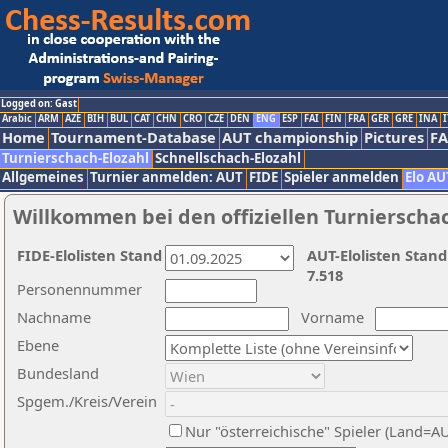
Logged on: Gast
Arabic
ARM
AZE
BIH
BUL
CAT
CHN
CRO
CZE
DEN
ENG
ESP
FAI
FIN
FRA
GER
GRE
INA
I
Home
Tournament-Database
AUT championship
Pictures
F
Turnierschach-Elozahl
Schnellschach-Elozahl
Allgemeines
Turnier anmelden: AUT
FIDE
Spieler anmelden
Elo AU
Willkommen bei den offiziellen Turnierscha
FIDE-Elolisten Stand
AUT-Elolisten Stand
7.518
Personennummer
Nachname
Vorname
Ebene
Bundesland
Spgem./Kreis/Verein
Nur "österreichische" Spieler (Land=A