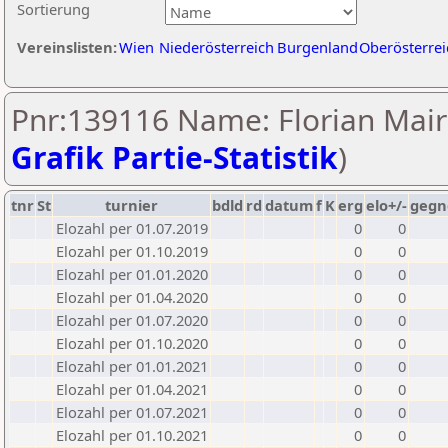
Sortierung
Vereinslisten:
Wien
Niederösterreich
Burgenland
Oberösterrei
Pnr:139116 Name: Florian Mair
Grafik Partie-Statistik
)
tnr
St
turnier
bdld
rd
datum
f
K
erg
elo+/-
gegn
Elozahl per 01.07.2019
0
0
Elozahl per 01.10.2019
0
0
Elozahl per 01.01.2020
0
0
Elozahl per 01.04.2020
0
0
Elozahl per 01.07.2020
0
0
Elozahl per 01.10.2020
0
0
Elozahl per 01.01.2021
0
0
Elozahl per 01.04.2021
0
0
Elozahl per 01.07.2021
0
0
Elozahl per 01.10.2021
0
0