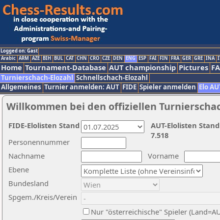
Logged on: Gast
Arabic
ARM
AZE
BIH
BUL
CAT
CHN
CRO
CZE
DEN
ENG
ESP
FAI
FIN
FRA
GER
GRE
INA
I
Home
Tournament-Database
AUT championship
Pictures
F
Turnierschach-Elozahl
Schnellschach-Elozahl
Allgemeines
Turnier anmelden: AUT
FIDE
Spieler anmelden
Elo AU
Willkommen bei den offiziellen Turnierscha
FIDE-Elolisten Stand
AUT-Elolisten Stand
7.518
Personennummer
Nachname
Vorname
Ebene
Bundesland
Spgem./Kreis/Verein
Nur "österreichische" Spieler (Land=A