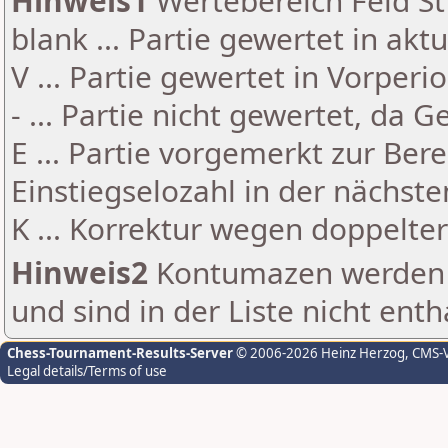
Hinweis1
Wertebereich Feld St 
blank ... Partie gewertet in akt
V ... Partie gewertet in Vorperi
- ... Partie nicht gewertet, da 
E ... Partie vorgemerkt zur Be
Einstiegselozahl in der nächst
K ... Korrektur wegen doppelt
Hinweis2
Kontumazen werden g
und sind in der Liste nicht enth
Chess-Tournament-Results-Server
© 2006-2026 Heinz Herzog
, CMS-
Legal details/Terms of use