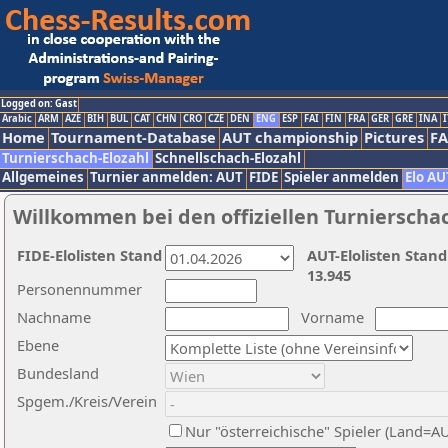
Logged on: Gast
Arabic
ARM
AZE
BIH
BUL
CAT
CHN
CRO
CZE
DEN
ENG
ESP
FAI
FIN
FRA
GER
GRE
INA
I
Home
Tournament-Database
AUT championship
Pictures
F
Turnierschach-Elozahl
Schnellschach-Elozahl
Allgemeines
Turnier anmelden: AUT
FIDE
Spieler anmelden
Elo AU
Willkommen bei den offiziellen Turnierscha
FIDE-Elolisten Stand
AUT-Elolisten Stand
13.945
Personennummer
Nachname
Vorname
Ebene
Bundesland
Spgem./Kreis/Verein
Nur "österreichische" Spieler (Land=A