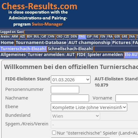
Logged on: Gast
Arabic
ARM
AZE
BIH
BUL
CAT
CHN
CRO
CZE
DEN
ENG
ESP
FAI
FIN
FRA
GER
GRE
INA
I
Home
Tournament-Database
AUT championship
Pictures
F
Turnierschach-Elozahl
Schnellschach-Elozahl
Allgemeines
Turnier anmelden: AUT
FIDE
Spieler anmelden
Elo AU
Willkommen bei den offiziellen Turnierscha
FIDE-Elolisten Stand
AUT-Elolisten Stand
10.879
Personennummer
Nachname
Vorname
Ebene
Bundesland
Spgem./Kreis/Verein
Nur "österreichische" Spieler (Land=A