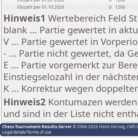
Elozahl per 01.10.2026
0
1200
Hinweis1
Wertebereich Feld St 
blank ... Partie gewertet in akt
V ... Partie gewertet in Vorperi
- ... Partie nicht gewertet, da 
E ... Partie vorgemerkt zur Be
Einstiegselozahl in der nächst
K ... Korrektur wegen doppelt
Hinweis2
Kontumazen werden g
und sind in der Liste nicht enth
Chess-Tournament-Results-Server
© 2006-2026 Heinz Herzog
, CMS-
Legal details/Terms of use