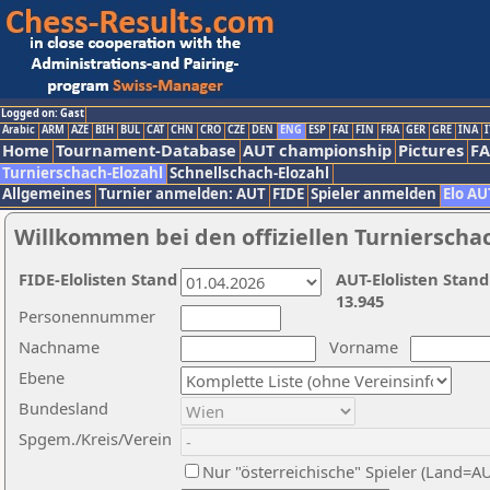
Logged on: Gast
Arabic
ARM
AZE
BIH
BUL
CAT
CHN
CRO
CZE
DEN
ENG
ESP
FAI
FIN
FRA
GER
GRE
INA
I
Home
Tournament-Database
AUT championship
Pictures
F
Turnierschach-Elozahl
Schnellschach-Elozahl
Allgemeines
Turnier anmelden: AUT
FIDE
Spieler anmelden
Elo AU
Willkommen bei den offiziellen Turnierscha
FIDE-Elolisten Stand
AUT-Elolisten Stand
13.945
Personennummer
Nachname
Vorname
Ebene
Bundesland
Spgem./Kreis/Verein
Nur "österreichische" Spieler (Land=A