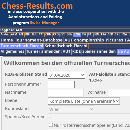
Logged on: Gast
Arabic
ARM
AZE
BIH
BUL
CAT
CHN
CRO
CZE
DEN
ENG
ESP
FAI
FIN
FRA
GER
GRE
INA
I
Home
Tournament-Database
AUT championship
Pictures
F
Turnierschach-Elozahl
Schnellschach-Elozahl
Allgemeines
Turnier anmelden: AUT
FIDE
Spieler anmelden
Elo AU
Willkommen bei den offiziellen Turnierscha
FIDE-Elolisten Stand
AUT-Elolisten Stand
13.945
Personennummer
Nachname
Vorname
Ebene
Bundesland
Spgem./Kreis/Verein
Nur "österreichische" Spieler (Land=A