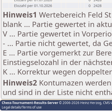
Elozahl per 01.10.2026
0
2428
Hinweis1
Wertebereich Feld St 
blank ... Partie gewertet in akt
V ... Partie gewertet in Vorperi
- ... Partie nicht gewertet, da 
E ... Partie vorgemerkt zur Be
Einstiegselozahl in der nächst
K ... Korrektur wegen doppelt
Hinweis2
Kontumazen werden g
und sind in der Liste nicht enth
Chess-Tournament-Results-Server
© 2006-2026 Heinz Herzog
, CMS-
Legal details/Terms of use